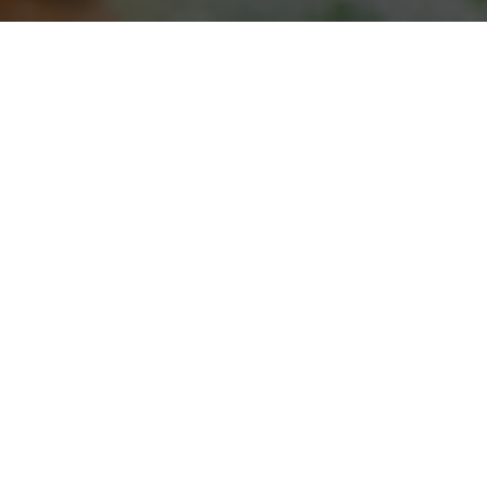
Beställ god och vällagad m