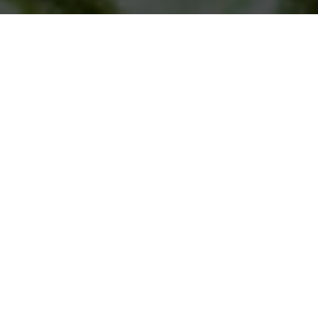
at online hos Estelle pizzeria (Mönsterås). Se vår meny, ta del av unika erbjudanden och njut
Öppettider
Avhämtning
Måndag - Tisdag
11:00 - 20:55
Onsdag
11:00 - 21:45
Torsdag - Söndag
11:00 - 20:55